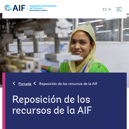
Skip
Global
ES
to
language
main
toggler
content
Portada
Reposición de los recursos de la AIF
Reposición de los
recursos de la AIF