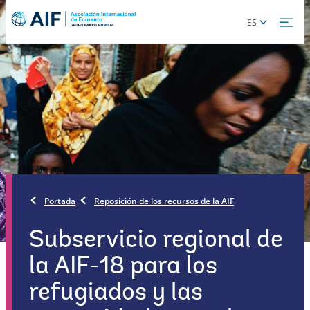
Skip
Global
ES
to
language
main
toggler
content
Portada
Reposición de los recursos de la AIF
Subservicio regional de
la AIF-18 para los
refugiados y las