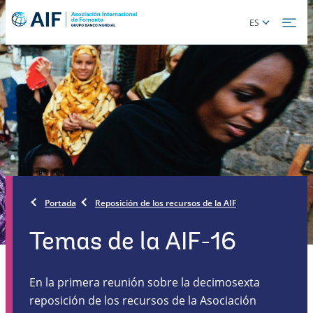
Skip
Global
ES
to
language
main
toggler
content
Portada
Reposición de los recursos de la AIF
Temas de la AIF-16
En la primera reunión sobre la decimosexta
reposición de los recursos de la Asociación