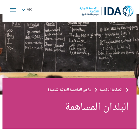
Skip
Global
AR
to
language
main
toggler
content
الصفحة الرئيسية
ما هي المؤسسة الدولية للتنمية؟
البلدان المساهمة