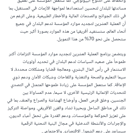
والحفاظ على التنوع البيولوجي. كما ستعمل المؤسسة على تعميق
مساندتها للبلدان لتحسين استعدادها لمواجهة الأزمات في المستقبل، بما
في ذلك الجوائح والصدمات المالية والأخطار الطبيعية. وعلى الرغم من
أن العملية العشرين لتجديد موارد المؤسسة تدعم البلدان في جميع
أنحاء العالم، ستستفيد أفريقيا من هذه الموارد بصورة أكبر حيث
ستحصل على نحو 70% من هذا التمويل.
ويتضمن برنامج العملية العشرين لتجديد موارد المؤسسة التزامات أكثر
طموحاً على صعيد السياسات لدعم البلدان في تحديد أولويات
الاستثمار في رأس المال البشري، ومعالجة قضايا ومشكلات محددة، لا
سيما التعليم والصحة والتغذية واللقاحات وشبكات الأمان ودعم ذوي
الإعاقة. كما ستعمل المؤسسة على زيادة طموحها المتمثل في التصدي
للتحديات الإنمائية الرئيسية الأخرى، لا سيما، عدم المساواة بين
الجنسين، وخلق فرص العمل، وأوضاع الهشاشة والصراع والعنف، بما في
ذلك في مناطق الساحل وبحيرة تشاد والقرن الأفريقي. ومواصلة التركيز
على تعزيز الحوكمة والمؤسسات، ودعم القدرة على تحمل أعباء الديون،
والإجراءات والأنشطة التدخلية في مجال البنية التحتية الرقمية
سيساعد على دعم الشمول الاقتصادي والاجتماعي.