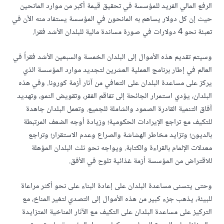
الرفع المالي الفريد للمؤسسة في تحقيق قيمة أكبر من موارد المانحين
حيث إن كل دولار يساهم به المانحون في المؤسسة يستفاد منه الآن في
تعبئة نحو 4 دولارات في صورة مساندة مالية للبلدان الأشد فقرا.
وسيتم تقديم هذه الأموال إلى البلدان الخمسة والسبعين الأشد فقراً في
العالم في إطار برنامج العملية العشرين لتجديد موارد المؤسسة الذي
يركز على مساعدة البلدان على التعافي من آثار أزمة كورونا. وفي هذه
البلدان، يؤدي استمرار الجائحة إلى تفاقم الفقر، وتقويض النمو، وتهديد
آفاق التنمية القادرة الصمود والشاملة للجميع. وتعمل البلدان جاهدة
للتكيف مع تراجع الإيرادات الحكومية؛ وزيادة أوجه الضعف المرتبطة
بالديون؛ وتزايد مخاطر الهشاشة والصراع وعدم الاستقرار؛ وتراجع
معدلات الإلمام بالقراءة والكتابة. ويواجه نحو ثلث البلدان المؤهلة
للاقتراض من المؤسسة أزمة غذائية تلوح في الأفق.
وحتى يتسنى مساعدة البلدان على إعادة البناء على نحو أكثر مراعاة
للبيئة، يذهب جزء كبير من هذه الأموال إلى التصدي لتغير المناخ، مع
التركيز على مساعدة البلدان على التكيف مع الآثار المناخية المتزايدة