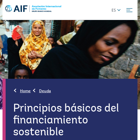
Skip
Global
ES
to
language
main
toggler
content
Home
Deuda
Principios básicos del
financiamiento
sostenible